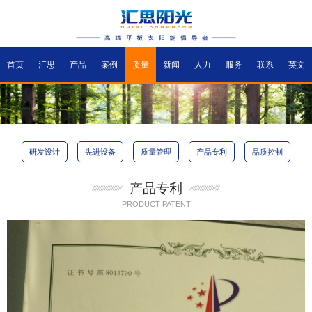
首页
汇思
产品
案例
质量
新闻
人力
服务
联系
英文
研发设计
先进设备
质量管理
产品专利
品质控制
产品专利
PRODUCT PATENT