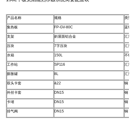
产品名称
规格
类型
集热板
FP-GV-80C
蓝钛/
支架
斜屋面铝合金
汇思
压块
7字压块
汇思
水箱
150L
不锈
工作站
SP116
汇思
膨胀罐
8L
汇思
双头卡套
&22
铜
外丝卡套
DN15
铜
卡堵
DN15
铜
排气阀
DN15
铜