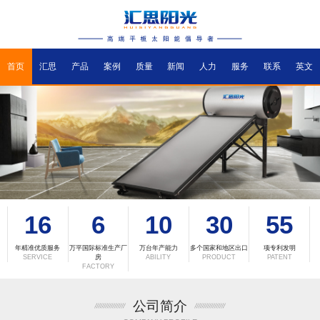
首页
汇思
产品
案例
质量
新闻
人力
服务
联系
英文
16
6
10
30
55
年精准优质服务
万平国际标准生产厂
万台年产能力
多个国家和地区出口
项专利发明
SERVICE
房
ABILITY
PRODUCT
PATENT
FACTORY
公司简介